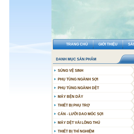
TRANG CHỦ
GIỚI THIỆU
SẢ
DANH MỤC SẢN PHẨM
SÚNG VỆ SINH
PHỤ TÙNG NGÀNH SỢI
MÁY XÉ KIỆN
PHỤ TÙNG NGÀNH DỆT
MÁY CHẢI
PHỤ TÙNG DỆT BAO PP STARLINGER
MÁY BỆN DÂY
MÁY GHÉP
MÁY DỆT THOI
THIẾT BỊ PHỤ TRỢ
MÁY THÔ
MÁY DỆT KHÍ
HÚT THỔI BỤI - OHTC
CÁN - LƯỠI DAO MÓC SỢI
MÁY SỢI CON ( SỢI NHUYỄN)
MÁY DỆT KIẾM
ĐIỀU HÒA KHÔNG KHÍ
MÁY DỆT VẢI LÔNG THÚ
MÁY ĐÁNH ỐNG
MÁY DỆT NƯỚC
NHÀ MÁY SỢI
THIẾT BỊ THÍ NGHIỆM
MÁY CHẢI KỸ
PHÒNG SUỐT DA