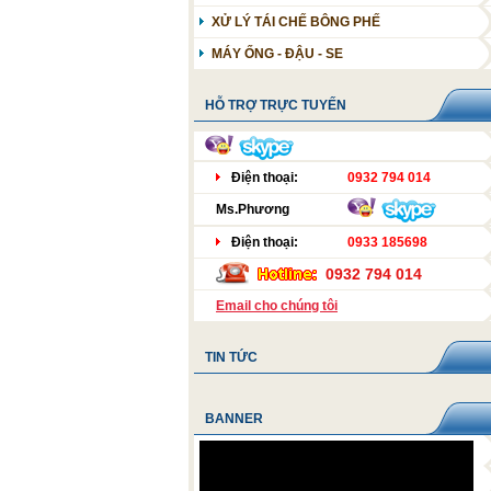
XỬ LÝ TÁI CHẾ BÔNG PHẾ
MÁY CUỘN CÚI
TÁCH TIA LỬA ĐIỆN
MÁY ỐNG - ĐẬU - SE
SÚNG VỆ SINH
HỖ TRỢ TRỰC TUYẾN
Điện thoại:
0932 794 014
Ms.Phương
Điện thoại:
0933 185698
0932 794 014
Email cho chúng tôi
TIN TỨC
BANNER