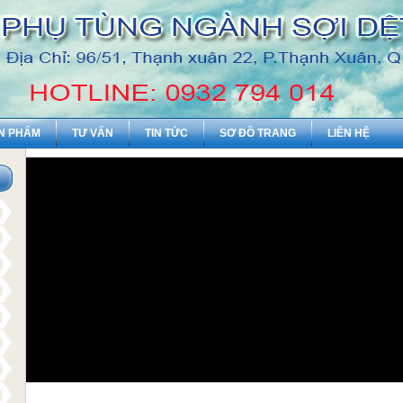
N PHẨM
TƯ VẤN
TIN TỨC
SƠ ĐỒ TRANG
LIÊN HỆ