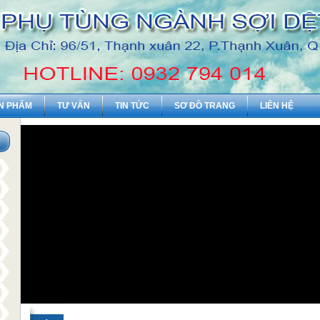
N PHẨM
TƯ VẤN
TIN TỨC
SƠ ĐỒ TRANG
LIÊN HỆ