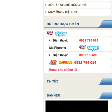
XỬ LÝ TÁI CHẾ BÔNG PHẾ
MÁY CUỘN CÚI
TÁCH TIA LỬA ĐIỆN
MÁY ỐNG - ĐẬU - SE
SÚNG VỆ SINH
HỖ TRỢ TRỰC TUYẾN
Điện thoại:
0932 794 014
Ms.Phương
Điện thoại:
0933 185698
0932 794 014
Email cho chúng tôi
TIN TỨC
BANNER