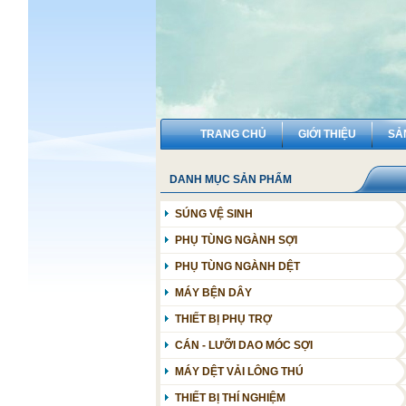
TRANG CHỦ
GIỚI THIỆU
SẢ
DANH MỤC SẢN PHẨM
SÚNG VỆ SINH
PHỤ TÙNG NGÀNH SỢI
MÁY XÉ KIỆN
PHỤ TÙNG NGÀNH DỆT
MÁY CHẢI
PHỤ TÙNG DỆT BAO PP STARLINGER
MÁY BỆN DÂY
MÁY GHÉP
MÁY DỆT THOI
THIẾT BỊ PHỤ TRỢ
MÁY THÔ
MÁY DỆT KHÍ
HÚT THỔI BỤI - OHTC
CÁN - LƯỠI DAO MÓC SỢI
MÁY SỢI CON ( SỢI NHUYỄN)
MÁY DỆT KIẾM
ĐIỀU HÒA KHÔNG KHÍ
MÁY DỆT VẢI LÔNG THÚ
MÁY ĐÁNH ỐNG
MÁY DỆT NƯỚC
NHÀ MÁY SỢI
THIẾT BỊ THÍ NGHIỆM
MÁY CHẢI KỸ
PHÒNG SUỐT DA