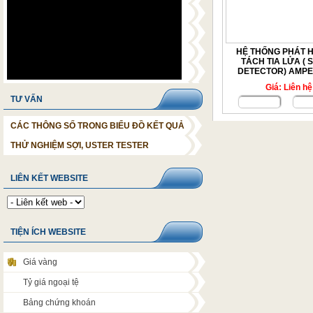
HỆ THỐNG PHÁT H
TÁCH TIA LỬA (
DETECTOR) AMPE
Giá: Liên hệ
TƯ VẤN
Chi tiết
Đặ
CÁC THÔNG SỐ TRONG BIỂU ĐỒ KẾT QUẢ
THỬ NGHIỆM SỢI, USTER TESTER
LIÊN KẾT WEBSITE
TIỆN ÍCH WEBSITE
Giá vàng
Tỷ giá ngoại tệ
Bảng chứng khoán