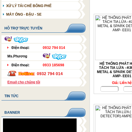
TÁCH TIA LỬA ĐIỆN
XỬ LÝ TÁI CHẾ BÔNG PHẾ
MÁY CUỘN CÚI
TÁCH TIA LỬA ĐIỆN
MÁY ỐNG - ĐẬU - SE
SÚNG VỆ SINH
HỖ TRỢ TRỰC TUYẾN
Điện thoại:
0932 794 014
Ms.Phương
HỆ THỐNG PHÁT H
Điện thoại:
0933 185698
TÁCH TIA LỬA –KIM
METAL & SPARK DE
0932 794 014
AMP- EE01
Email cho chúng tôi
Giá: Liên hệ
Chi tiết
Đặ
TIN TỨC
BANNER