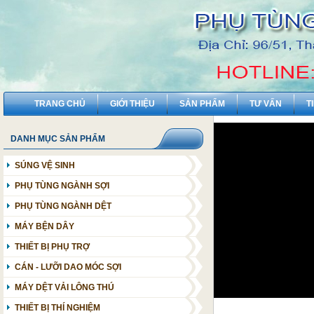
TRANG CHỦ
GIỚI THIỆU
SẢN PHẨM
TƯ VẤN
T
DANH MỤC SẢN PHẨM
SÚNG VỆ SINH
PHỤ TÙNG NGÀNH SỢI
MÁY XÉ KIỆN
PHỤ TÙNG NGÀNH DỆT
MÁY CHẢI
PHỤ TÙNG DỆT BAO PP STARLINGER
MÁY BỆN DÂY
MÁY GHÉP
MÁY DỆT THOI
THIẾT BỊ PHỤ TRỢ
MÁY THÔ
MÁY DỆT KHÍ
HÚT THỔI BỤI - OHTC
CÁN - LƯỠI DAO MÓC SỢI
MÁY SỢI CON ( SỢI NHUYỄN)
MÁY DỆT KIẾM
ĐIỀU HÒA KHÔNG KHÍ
MÁY DỆT VẢI LÔNG THÚ
MÁY ĐÁNH ỐNG
MÁY DỆT NƯỚC
NHÀ MÁY SỢI
THIẾT BỊ THÍ NGHIỆM
MÁY CHẢI KỸ
PHÒNG SUỐT DA