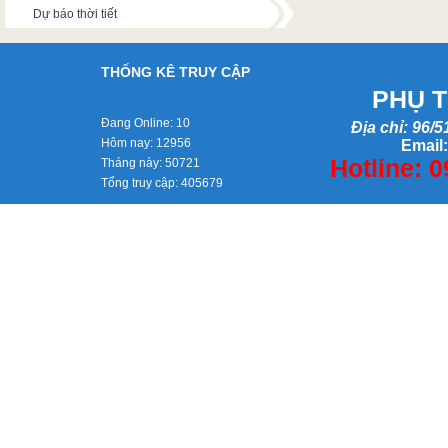
Dự báo thời tiết
THỐNG KÊ TRUY CẬP
PHỤ T
Đang Online:
10
Địa chỉ: 96/
Hôm nay:
12956
Email
Hotline: 
Tháng này:
50721
Tổng truy cập:
405679